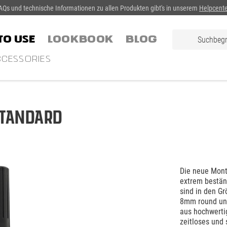
AQs und technische Informationen zu allen Produkten gibt's in unserem
Helpcente
TO USE
LOOKBOOK
Blog
CESSORIES
Standard
Die neue Mont
extrem bestän
sind in den G
8mm round und
aus hochwerti
zeitloses und