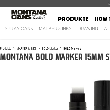
F
alt springen
Produkte
HOW 
SPRAY CANS
MARKER & INKS
DRAWING
AC
Produkte
MARKER & INKS
BOLD Marker
BOLD Markers
Montana BOLD Marker 15mm 
Bildergalerie überspringen