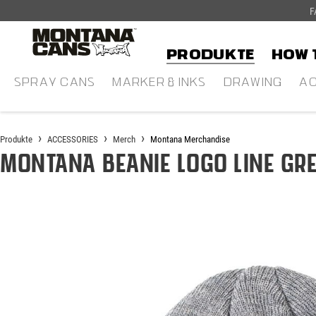
F
alt springen
Produkte
HOW 
SPRAY CANS
MARKER & INKS
DRAWING
AC
Produkte
ACCESSORIES
Merch
Montana Merchandise
Montana Beanie Logo Line Gr
Bildergalerie überspringen