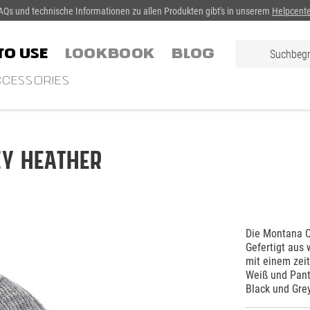
AQs und technische Informationen zu allen Produkten gibt's in unserem
Helpcente
TO USE
LOOKBOOK
Blog
CESSORIES
ey Heather
Die Montana Ca
Gefertigt aus
mit einem zei
Weiß und Panto
Black und Gre