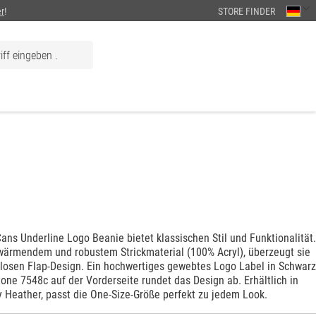
r
!
STORE FINDER
ns Underline Logo Beanie bietet klassischen Stil und Funktionalität
 wärmendem und robustem Strickmaterial (100% Acryl), überzeugt sie
tlosen Flap-Design. Ein hochwertiges gewebtes Logo Label in Schwarz
ne 7548c auf der Vorderseite rundet das Design ab. Erhältlich in
y Heather, passt die One-Size-Größe perfekt zu jedem Look.