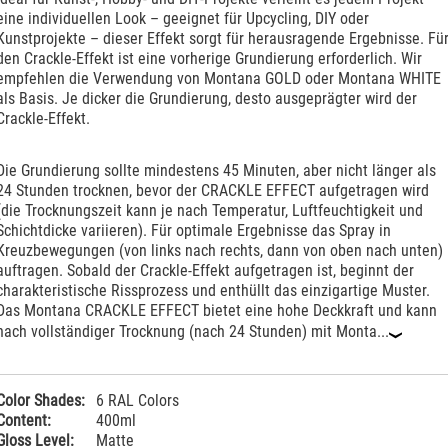
eine individuellen Look – geeignet für Upcycling, DIY oder
Kunstprojekte – dieser Effekt sorgt für herausragende Ergebnisse. Fü
den Crackle-Effekt ist eine vorherige Grundierung erforderlich. Wir
empfehlen die Verwendung von Montana GOLD oder Montana WHITE
als Basis. Je dicker die Grundierung, desto ausgeprägter wird der
Crackle-Effekt.
Die Grundierung sollte mindestens 45 Minuten, aber nicht länger als
24 Stunden trocknen, bevor der CRACKLE EFFECT aufgetragen wird
(die Trocknungszeit kann je nach Temperatur, Luftfeuchtigkeit und
Schichtdicke variieren). Für optimale Ergebnisse das Spray in
Kreuzbewegungen (von links nach rechts, dann von oben nach unten)
auftragen. Sobald der Crackle-Effekt aufgetragen ist, beginnt der
charakteristische Rissprozess und enthüllt das einzigartige Muster.
Das Montana CRACKLE EFFECT bietet eine hohe Deckkraft und kann
nach vollständiger Trocknung (nach 24 Stunden) mit Monta...
‹
Color Shades:
6 RAL Colors
Content:
400ml
Gloss Level:
Matte