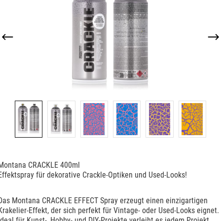
Montana CRACKLE 400ml
Effektspray für dekorative Crackle-Optiken und Used-Looks!
Das Montana CRACKLE EFFECT Spray erzeugt einen einzigartigen
Krakelier-Effekt, der sich perfekt für Vintage- oder Used-Looks eignet.
Ideal für Kunst-, Hobby- und DIY-Projekte verleiht es jedem Projekt