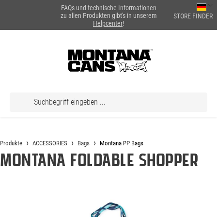
FAQs und technische Informationen
alt springen
zu allen Produkten gibt's in unserem
STORE FINDER
Helpcenter
!
Produkte
ACCESSORIES
Bags
Montana PP Bags
Montana Foldable Shopper
Bildergalerie überspringen