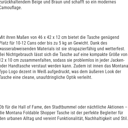
zurückhaltendem Beige und Braun und schafft so ein modernes
Camouflage.
Mit ihren Maßen von 46 x 42 x 12 cm bietet die Tasche genügend
Platz für 10-12 Cans oder bis zu 5 kg an Gewicht. Dank des
wasserabweisenden Materials ist sie strapazierfähig und wetterfest.
Bei Nichtgebrauch lässt sich die Tasche auf eine kompakte Größe von
12 x 10 cm zusammenfalten, sodass sie problemlos in jeder Jacken-
oder Handtasche verstaut werden kann. Zudem ist innen das Montan
Typo Logo dezent in Weiß aufgedruckt, was dem äußeren Look der
Tasche eine cleane, unaufdringliche Optik verleiht.
Ob für die Hall of Fame, den Stadtbummel oder nächtliche Aktionen –
die Montana Foldable Shopper Tasche ist der perfekte Begleiter für
den urbanen Alltag und vereint Funktionalität, Nachhaltigkeit und Stil.