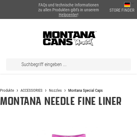
FAQs und technische Informationen
alt springen
zu allen Produkten gibt's in unserem
STORE FINDER
Helpcenter
!
Produkte
ACCESSORIES
Nozzles
Montana Special Caps
Montana Needle Fine Liner
Bildergalerie überspringen